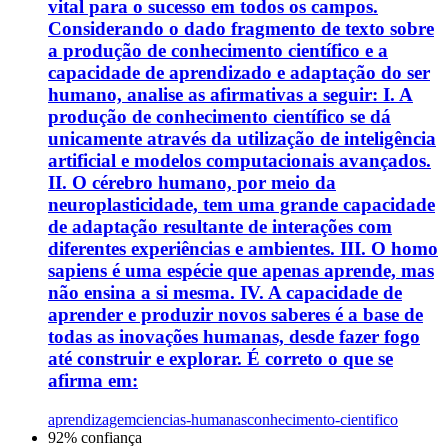
vital para o sucesso em todos os campos.
Considerando o dado fragmento de texto sobre
a produção de conhecimento científico e a
capacidade de aprendizado e adaptação do ser
humano, analise as afirmativas a seguir: I. A
produção de conhecimento científico se dá
unicamente através da utilização de inteligência
artificial e modelos computacionais avançados.
II. O cérebro humano, por meio da
neuroplasticidade, tem uma grande capacidade
de adaptação resultante de interações com
diferentes experiências e ambientes. III. O homo
sapiens é uma espécie que apenas aprende, mas
não ensina a si mesma. IV. A capacidade de
aprender e produzir novos saberes é a base de
todas as inovações humanas, desde fazer fogo
até construir e explorar. É correto o que se
afirma em:
aprendizagem
ciencias-humanas
conhecimento-cientifico
92
% confiança