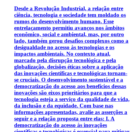
Desde a Revolução Industrial, a relação entre
ciência, tecnologia e sociedade tem moldado os
rumos do desenvolvimento humano. Esse
entrelaçamento permitiu avanços nos âmbitos
econômico, social e ambiental, mas, por outro
lado, também gerou desafios complexos como a
desigualdade no acesso às tecnologias e os
impactos ambientais. No contexto atual,
marcado pela disrupção tecnológica e pela
globalização, decisões éticas sobre a aplicação
das inovações científicas e tecnológicas tornam-
se cruciais. O desenvolvimento sustentável e a
democratização do acesso aos benefícios dessas
inovações são eixos prioritários para que a
tecnologia esteja a serviço da qualidade de vida,
da inclusão e da equidade. Com base nas
informações apresentadas, avalie as asserções a
seguir e a relação proposta entre elas: I. A
democratização do acesso às inovações
científicas e tecnológicas é essencial para mitigar