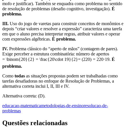
mofo e justificar). Também se enquadra como problema no sentido
de resolução de problemas (desafio cognitivo, investigação).
É
problema.
III.
Uso do jogo de varetas para construir conceitos de monômios e
depois “criar valores e resolver a expressão” caracteriza uma tarefa
em que o aluno precisa interpretar regras, atribuir valores e operar
com expressões algébricas.
É problema.
IV.
Problema clássico do “aperto de mãos” (contagem de pares).
Exige perceber a estrutura combinatória: número de apertos
= \binom{20}{2} = \frac{20\cdot 19}{2}
=
(
2
20
)
=
2
20
⋅
19
.
É
problema.
Como
todas
as situações propostas podem ser trabalhadas como
tarefas desafiadoras no enfoque de Resolução de Problemas, a
alternativa correta inclui I, II, III e IV.
Alternativa correta: (D).
educacao-matematica
metodologias-de-ensino
resolucao-de-
problemas
Questões relacionadas