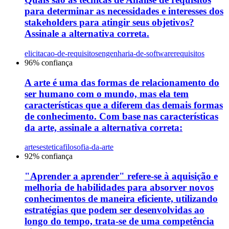
para determinar as necessidades e interesses dos
stakeholders para atingir seus objetivos?
Assinale a alternativa correta.
elicitacao-de-requisitos
engenharia-de-software
requisitos
96
% confiança
A arte é uma das formas de relacionamento do
ser humano com o mundo, mas ela tem
características que a diferem das demais formas
de conhecimento. Com base nas características
da arte, assinale a alternativa correta:
artes
estetica
filosofia-da-arte
92
% confiança
"Aprender a aprender" refere-se à aquisição e
melhoria de habilidades para absorver novos
conhecimentos de maneira eficiente, utilizando
estratégias que podem ser desenvolvidas ao
longo do tempo, trata-se de uma competência