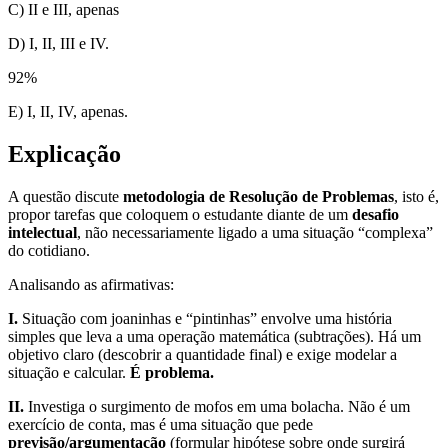
C) II e III, apenas
D) I, II, III e IV.
92
%
E) I, II, IV, apenas.
Explicação
A questão discute
metodologia de Resolução de Problemas
, isto é,
propor tarefas que coloquem o estudante diante de um
desafio
intelectual
, não necessariamente ligado a uma situação “complexa”
do cotidiano.
Analisando as afirmativas:
I.
Situação com joaninhas e “pintinhas” envolve uma história
simples que leva a uma operação matemática (subtrações). Há um
objetivo claro (descobrir a quantidade final) e exige modelar a
situação e calcular.
É problema.
II.
Investiga o surgimento de mofos em uma bolacha. Não é um
exercício de conta, mas é uma situação que pede
previsão/argumentação
(formular hipótese sobre onde surgirá