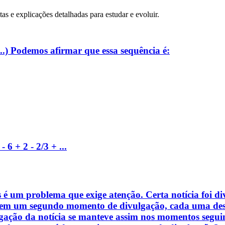
tas e explicações detalhadas para estudar e evoluir.
6...) Podemos afirmar que essa sequência é:
6 + 2 - 2/3 + ...
is é um problema que exige atenção. Certa notícia foi
em um segundo momento de divulgação, cada uma dessa
ulgação da notícia se manteve assim nos momentos segui