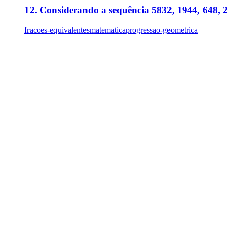
12. Considerando a sequência 5832, 1944, 648, 216
fracoes-equivalentes
matematica
progressao-geometrica