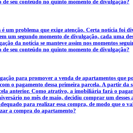
o de seu conteúdo no quinto momento de divulgação?
is é um problema que exige atenção. Certa notícia foi
em um segundo momento de divulgação, cada uma dessa
ulgação da notícia se manteve assim nos momentos segui
o de seu conteúdo no quinto momento de divulgação?
gação para promover a venda de apartamentos que pod
om o pagamento dessa primeira parcela. A partir da s
ela anterior. Como atrativo, a imobiliária fará o pag
aniversário no mês de maio, decidiu comprar um desses
s adequado para realizar essa compra, de modo que o va
alizar a compra do apartamento?