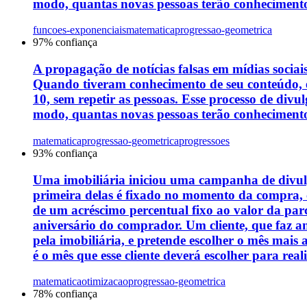
modo, quantas novas pessoas terão conheciment
funcoes-exponenciais
matematica
progressao-geometrica
97
% confiança
A propagação de notícias falsas em mídias socia
Quando tiveram conhecimento de seu conteúdo, 
10, sem repetir as pessoas. Esse processo de div
modo, quantas novas pessoas terão conheciment
matematica
progressao-geometrica
progressoes
93
% confiança
Uma imobiliária iniciou uma campanha de divul
primeira delas é fixado no momento da compra, c
de um acréscimo percentual fixo ao valor da parc
aniversário do comprador. Um cliente, que faz 
pela imobiliária, e pretende escolher o mês mai
é o mês que esse cliente deverá escolher para re
matematica
otimizacao
progressao-geometrica
78
% confiança