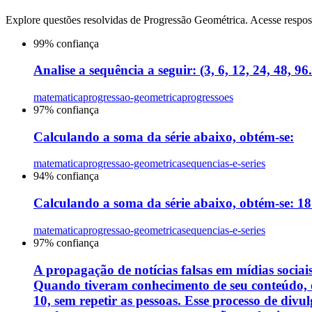
Explore questões resolvidas de
Progressão Geométrica
. Acesse respos
99
% confiança
Analise a sequência a seguir: (3, 6, 12, 24, 48, 9
matematica
progressao-geometrica
progressoes
97
% confiança
Calculando a soma da série abaixo, obtém-se:
matematica
progressao-geometrica
sequencias-e-series
94
% confiança
Calculando a soma da série abaixo, obtém-se: 18 - 
matematica
progressao-geometrica
sequencias-e-series
97
% confiança
A propagação de notícias falsas em mídias socia
Quando tiveram conhecimento de seu conteúdo, 
10, sem repetir as pessoas. Esse processo de div