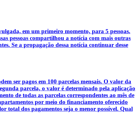
 divulgada, em um primeiro momento, para 5 pessoas.
s pessoas compartilhou a notícia com mais outras
ntes. Se a propagação dessa notícia continuar desse
em ser pagos em 100 parcelas mensais. O valor da
egunda parcela, o valor é determinado pela aplicação
amento de todas as parcelas correspondentes ao mês de
 apartamentos por meio do financiamento oferecido
lor total dos pagamentos seja o menor possível. Qual