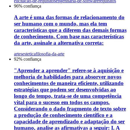
elicitacao-de-requisitos
engenharia-de-software
requisitos
96
% confiança
A arte é uma das formas de relacionamento do
ser humano com o mundo, mas ela tem
características que a diferem das demais formas
de conhecimento. Com base nas características
da arte, assinale a alternativa correta:
artes
estetica
filosofia-da-arte
92
% confiança
"Aprender a aprender" refere-se à aquisição e
melhoria de habilidades para absorver novos
conhecimentos de maneira eficiente, utilizando
estratégias que podem ser desenvolvidas ao
longo do tempo, trata-se de uma competência
vital para o sucesso em todos os campos.
Considerando o dado fragmento de texto sobre
a produção de conhecimento científico e a
capacidade de aprendizado e adaptação do ser
humano, analise as afirmativas a seguir: I. A