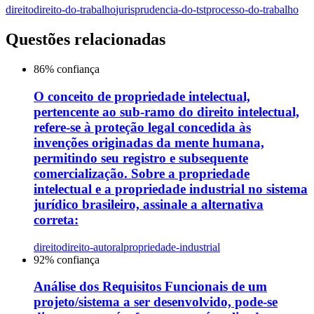
direito
direito-do-trabalho
jurisprudencia-do-tst
processo-do-trabalho
Questões relacionadas
86
% confiança
O conceito de propriedade intelectual,
pertencente ao sub-ramo do direito intelectual,
refere-se à proteção legal concedida às
invenções originadas da mente humana,
permitindo seu registro e subsequente
comercialização. Sobre a propriedade
intelectual e a propriedade industrial no sistema
jurídico brasileiro, assinale a alternativa
correta:
direito
direito-autoral
propriedade-industrial
92
% confiança
Análise dos Requisitos Funcionais de um
projeto/sistema a ser desenvolvido, pode-se