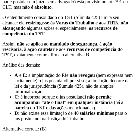
parte postular em juízo sem advogado) está previsto no art. 791 da
CLT, mas
não é absoluto
.
O entendimento consolidado do TST (Súmula 425) limita seu
alcance: ele
restringe-se às Varas do Trabalho e aos TRTs
,
não
alcançando
algumas ações e, especialmente,
os recursos de
competência do TST
.
Assim,
não se aplica
ao
mandado de segurança
, à
ação
rescisória
, à
ação cautelar
e aos
recursos de competência do
TST
, exatamente como afirma a alternativa
B
.
Análise das demais:
A
e
E
: a implantação do PJe
não revogou
(nem expressa nem
tacitamente) o jus postulandi por si só; a limitação decorre da
lei e da jurisprudência (Súmula 425), não da simples
informatização.
C
: é incorreta porque o jus postulandi
não permite
acompanhar “até o final” em qualquer instância
(há a
barreira do TST e das ações mencionadas).
D
: não existe essa limitação de
40 salários-mínimos
para o
jus postulandi na Justiça do Trabalho.
Alternativa correta: (B).