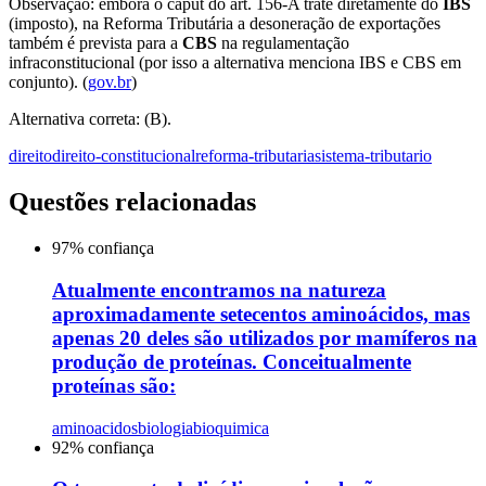
Observação: embora o caput do art. 156-A trate diretamente do
IBS
(imposto), na Reforma Tributária a desoneração de exportações
também é prevista para a
CBS
na regulamentação
infraconstitucional (por isso a alternativa menciona IBS e CBS em
conjunto). (
gov.br
)
Alternativa correta: (B).
direito
direito-constitucional
reforma-tributaria
sistema-tributario
Questões relacionadas
97
% confiança
Atualmente encontramos na natureza
aproximadamente setecentos aminoácidos, mas
apenas 20 deles são utilizados por mamíferos na
produção de proteínas. Conceitualmente
proteínas são:
aminoacidos
biologia
bioquimica
92
% confiança