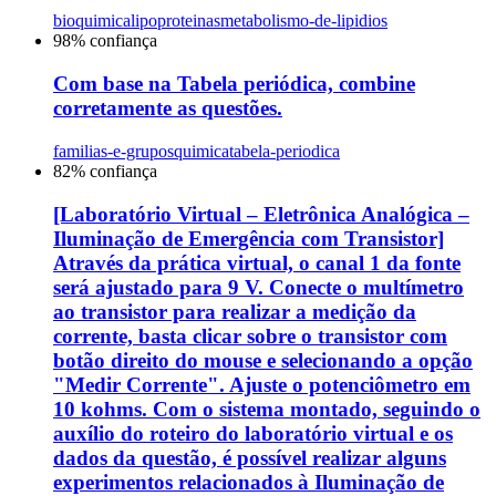
bioquimica
lipoproteinas
metabolismo-de-lipidios
98
% confiança
Com base na Tabela periódica, combine
corretamente as questões.
familias-e-grupos
quimica
tabela-periodica
82
% confiança
[Laboratório Virtual – Eletrônica Analógica –
Iluminação de Emergência com Transistor]
Através da prática virtual, o canal 1 da fonte
será ajustado para 9 V. Conecte o multímetro
ao transistor para realizar a medição da
corrente, basta clicar sobre o transistor com
botão direito do mouse e selecionando a opção
"Medir Corrente". Ajuste o potenciômetro em
10 kohms. Com o sistema montado, seguindo o
auxílio do roteiro do laboratório virtual e os
dados da questão, é possível realizar alguns
experimentos relacionados à Iluminação de