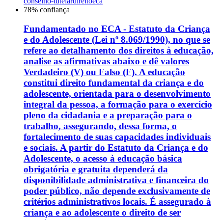
conselho-tutelar
direito
eca
78
% confiança
Fundamentado no ECA - Estatuto da Criança
e do Adolescente (Lei nº 8.069/1990), no que se
refere ao detalhamento dos direitos à educação,
analise as afirmativas abaixo e dê valores
Verdadeiro (V) ou Falso (F). A educação
constitui direito fundamental da criança e do
adolescente, orientada para o desenvolvimento
integral da pessoa, a formação para o exercício
pleno da cidadania e a preparação para o
trabalho, assegurando, dessa forma, o
fortalecimento de suas capacidades individuais
e sociais. A partir do Estatuto da Criança e do
Adolescente, o acesso à educação básica
obrigatória e gratuita dependerá da
disponibilidade administrativa e financeira do
poder público, não depende exclusivamente de
critérios administrativos locais. É assegurado à
criança e ao adolescente o direito de ser