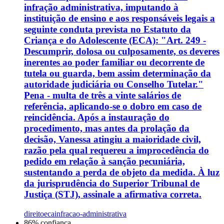
infração administrativa, imputando à
instituição de ensino e aos responsáveis legais a
seguinte conduta prevista no Estatuto da
Criança e do Adolescente (ECA): "Art. 249 -
Descumprir, dolosa ou culposamente, os deveres
inerentes ao poder familiar ou decorrente de
tutela ou guarda, bem assim determinação da
autoridade judiciária ou Conselho Tutelar."
Pena - multa de três a vinte salários de
referência, aplicando-se o dobro em caso de
reincidência. Após a instauração do
procedimento, mas antes da prolação da
decisão, Vanessa atingiu a maioridade civil,
razão pela qual requereu a improcedência do
pedido em relação à sanção pecuniária,
sustentando a perda de objeto da medida. À luz
da jurisprudência do Superior Tribunal de
Justiça (STJ), assinale a afirmativa correta.
direito
eca
infracao-administrativa
86
% confiança