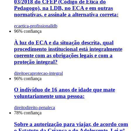
03/2018 do CFEP (Código de Ética do
Pedagogo), na LDB, no ECA e em outras
normativas, e assinale a alternativa correta:
eca
etica-profissional
ldb
96
% confiança
À luz do ECA e da situação descrita, qual
procedimento institucional está integralmente
coerente com as obrigações legais e com a
proteção integral?
direito
eca
protecao-integral
96
% confiança
O indivíduo de 16 anos de idade que mate
voluntariamente uma pessoa:
direito
direito-penal
eca
78
% confiança
Sobre a autorização para viajar, de acordo com
o Estatuto da Criança e do Adolescente, Lei nº