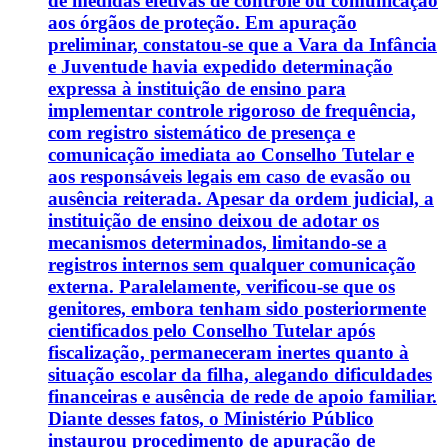
de medidas efetivas de controle ou comunicação
aos órgãos de proteção. Em apuração
preliminar, constatou-se que a Vara da Infância
e Juventude havia expedido determinação
expressa à instituição de ensino para
implementar controle rigoroso de frequência,
com registro sistemático de presença e
comunicação imediata ao Conselho Tutelar e
aos responsáveis legais em caso de evasão ou
ausência reiterada. Apesar da ordem judicial, a
instituição de ensino deixou de adotar os
mecanismos determinados, limitando-se a
registros internos sem qualquer comunicação
externa. Paralelamente, verificou-se que os
genitores, embora tenham sido posteriormente
cientificados pelo Conselho Tutelar após
fiscalização, permaneceram inertes quanto à
situação escolar da filha, alegando dificuldades
financeiras e ausência de rede de apoio familiar.
Diante desses fatos, o Ministério Público
instaurou procedimento de apuração de